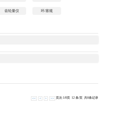
齿轮量仪
环/塞规
页次:1/0页 12 条/页 共0条记录
<<
<
>
>>